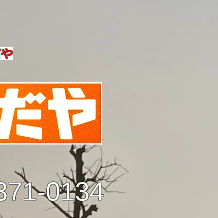
だや
371-0134