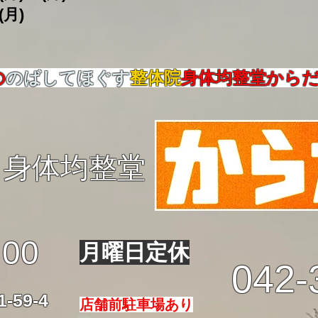
(月)
の
のばしてほぐす
整体院
身体均整堂から
身体均整堂
:00
月曜日定休
042-
59-4
店舗前駐車場あり