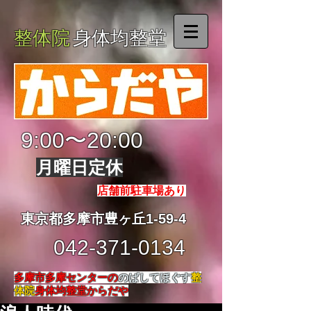
整体院
身体均整堂
9:00〜20:00
月曜日定休
店舗前駐車場あり
東京都多摩市豊ヶ丘1-59-4
042-371-0134
多摩市多摩センターの
のばしてほぐす
整
体院
身体均整堂からだや