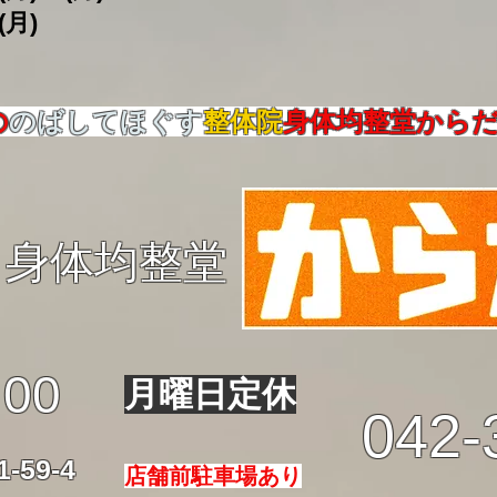
(月)
の
のばしてほぐす
整体院
身体均整堂から
身体均整堂
:00
月曜日定休
042-
59-4
店舗前駐車場あり