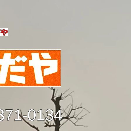
だや
371-0134