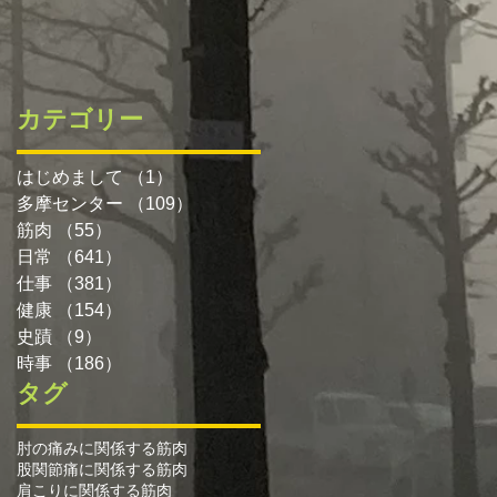
カテゴリー
はじめまして
（1）
1件の記事
多摩センター
（109）
109件の記事
筋肉
（55）
55件の記事
日常
（641）
641件の記事
仕事
（381）
381件の記事
健康
（154）
154件の記事
史蹟
（9）
9件の記事
時事
（186）
186件の記事
タグ
肘の痛みに関係する筋肉
股関節痛に関係する筋肉
肩こりに関係する筋肉