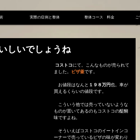
術
実際の症例と整体
整体コース 料金
ご
いしいでしょうね
コストコ
にて。こんなものが売られて
ました。
ピザ釜
です。
　お値段はなんと
１９８万円
也。車が
買えるくらいの値段です。
　こういう他では売っていないような
ものが置いてあるのもコストコの醍醐
味ですよね。
　そういえばコストコのイートインコ
ーナーで売っているピザの味が変わり