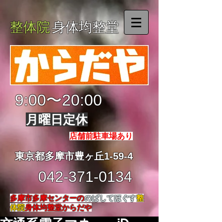
整体院
身体均整堂
9:00〜20:00
月曜日定休
店舗前駐車場あり
東京都多摩市豊ヶ丘1-59-4
042-371-0134
多摩市多摩センターの
のばしてほぐす
整
体院
身体均整堂からだや